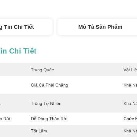
 Tin Chi Tiết
Mô Tả Sản Phẩm
n Chi Tiết
Trung Quốc
Vật Liệ
Giá Cả Phải Chăng
Khả Nă
:
Trông Tự Nhiên
Khả Nă
o Rời:
Dễ Dàng Tháo Rời
Chức 
Tốt Lắm.
Khả N