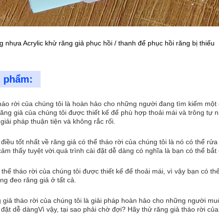
g nhựa Acrylic khử răng giả phục hồi / thanh để phục hồi răng bị thiếu
n phẩm:
tháo rời của chúng tôi là hoàn hảo cho những người đang tìm kiếm một
ăng giả của chúng tôi được thiết kế để phù hợp thoải mái và trông t
iải pháp thuận tiện và không rắc rối.
điều tốt nhất về răng giả có thể tháo rời của chúng tôi là nó có thể r
cảm thấy tuyệt vời.quá trình cài đặt dễ dàng có nghĩa là bạn có thể bắ
thể tháo rời của chúng tôi được thiết kế để thoải mái, vì vậy bạn có 
ng đeo răng giả ở tất cả.
 giả tháo rời của chúng tôi là giải pháp hoàn hảo cho những người mu
p đặt dễ dàngVì vậy, tại sao phải chờ đợi? Hãy thử răng giả tháo rời củ