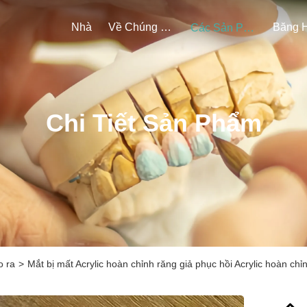
Nhà
Về Chúng Tôi
Băng 
Các Sản Phẩm
Chi Tiết Sản Phẩm
o ra
>
Mắt bị mất Acrylic hoàn chỉnh răng giả phục hồi Acrylic hoàn chỉ