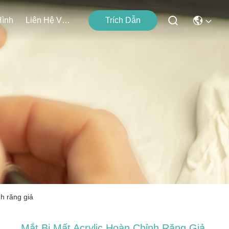
Hình
Liên Hệ Với Chúng Tôi
Trích Dẫn
nh răng giả
Mắt Bị Mất Acrylic Hoàn Chỉnh Răng Giả