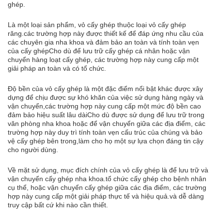
ghép.
Là một loại sản phẩm, vỏ cấy ghép thuộc loại vỏ cấy ghép
răng.các trường hợp này được thiết kế để đáp ứng nhu cầu của
các chuyên gia nha khoa và đảm bảo an toàn và tính toàn vẹn
của cấy ghépCho dù để lưu trữ cấy ghép cá nhân hoặc vận
chuyển hàng loạt cấy ghép, các trường hợp này cung cấp một
giải pháp an toàn và có tổ chức.
Độ bền của vỏ cấy ghép là một đặc điểm nổi bật khác được xây
dựng để chịu được sự khó khăn của việc sử dụng hàng ngày và
vận chuyển,các trường hợp này cung cấp một mức độ bền cao
đảm bảo hiệu suất lâu dàiCho dù được sử dụng để lưu trữ trong
văn phòng nha khoa hoặc để vận chuyển giữa các địa điểm, các
trường hợp này duy trì tính toàn vẹn cấu trúc của chúng và bảo
vệ cấy ghép bên trong,làm cho họ một sự lựa chọn đáng tin cậy
cho người dùng.
Về mặt sử dụng, mục đích chính của vỏ cấy ghép là để lưu trữ và
vận chuyển cấy ghép nha khoa.tổ chức cấy ghép cho bệnh nhân
cụ thể, hoặc vận chuyển cấy ghép giữa các địa điểm, các trường
hợp này cung cấp một giải pháp thực tế và hiệu quả.và dễ dàng
truy cập bất cứ khi nào cần thiết.