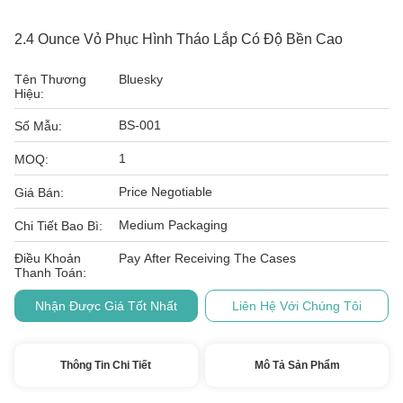
2.4 Ounce Vỏ Phục Hình Tháo Lắp Có Độ Bền Cao
Tên Thương
Bluesky
Hiệu:
BS-001
Số Mẫu:
1
MOQ:
Price Negotiable
Giá Bán:
Medium Packaging
Chi Tiết Bao Bì:
Điều Khoản
Pay After Receiving The Cases
Thanh Toán:
Nhận Được Giá Tốt Nhất
Liên Hệ Với Chúng Tôi
Thông Tin Chi Tiết
Mô Tả Sản Phẩm