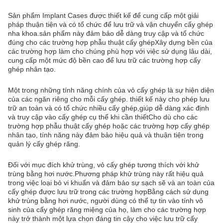
Sản phẩm Implant Cases được thiết kế để cung cấp một giải
pháp thuận tiện và có tổ chức để lưu trữ và vận chuyển cấy ghép
nha khoa.sản phẩm này đảm bảo dễ dàng truy cập và tổ chức
đúng cho các trường hợp phẫu thuật cấy ghépXây dựng bền của
các trường hợp làm cho chúng phù hợp với việc sử dụng lâu dài,
cung cấp một mức độ bền cao để lưu trữ các trường hợp cấy
ghép nhân tạo.
Một trong những tính năng chính của vỏ cấy ghép là sự hiện diện
của các ngăn riêng cho mỗi cấy ghép. thiết kế này cho phép lưu
trữ an toàn và có tổ chức nhiều cấy ghép,giúp dễ dàng xác định
và truy cập vào cấy ghép cụ thể khi cần thiếtCho dù cho các
trường hợp phẫu thuật cấy ghép hoặc các trường hợp cấy ghép
nhân tạo, tính năng này đảm bảo hiệu quả và thuận tiện trong
quản lý cấy ghép răng.
Đối với mục đích khử trùng, vỏ cấy ghép tương thích với khử
trùng bằng hơi nước.Phương pháp khử trùng này rất hiệu quả
trong việc loại bỏ vi khuẩn và đảm bảo sự sạch sẽ và an toàn của
cấy ghép được lưu trữ trong các trường hợpBằng cách sử dụng
khử trùng bằng hơi nước, người dùng có thể tự tin vào tính vô
sinh của cấy ghép răng miệng của họ, làm cho các trường hợp
này trở thành một lựa chọn đáng tin cậy cho việc lưu trữ cấy