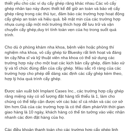
thiết yếu cho các ví dụ cấy ghép răng khác nhau.Các vỏ cấy
ghép nhân tạo này được thiết kế để giữ an toàn và bảo vệ cấy
ghép răng trong các thủ tục, đảm bảo các trường hợp hoạt động
cấy ghép an toàn và hiệu quả. bề mặt mịn của các trường hợp
nhựa cung cấp một môi trường thích hợp để lưu trữ và vận
chuyển cấy ghép,duy trì tính toàn vẹn của họ trong suốt quá
trình.
Cho dù ở phòng khám nha khoa, bệnh viện hoặc phòng thí
nghiệm nha khoa, vỏ cấy ghép từ Bluesky rất linh hoạt và đáng
tin cậy.Nha sĩ và kỹ thuật viên nha khoa có thể sử dụng các
trường hợp này cho một loạt các kịch bản cấy ghép, đảm bảo xử
lý và tổ chức đúng đắn của cấy ghép. Màu sắc rõ ràng của các
trường hợp cho phép dễ dàng xác định các cấy ghép kèm theo,
hợp lý hóa quá trình cấy ghép.
Được sản xuất bởi Implant Cases Inc., các trường hợp cấy ghép
răng miệng này có số lượng đặt hàng tối thiểu là 1, làm cho
chúng có thể tiếp cận được với các bác sĩ cá nhân và các cơ sở
lớn hơn.Giá của các trường hợp là có thể đàm phánVới thời gian
giao hàng là 10 ngày, khách hàng có thể tin tưởng vào việc nhận
nhanh các đơn đặt hàng của họ.
Các điều khoản thanh toán cho các trường hợp cấy ghép linh